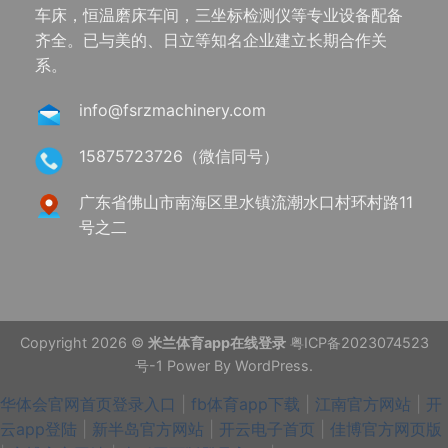
车床，恒温磨床车间，三坐标检测仪等专业设备配备
齐全。已与美的、日立等知名企业建立长期合作关
系。
info@fsrzmachinery.com
15875723726（微信同号）
广东省佛山市南海区里水镇流潮水口村环村路11
号之二
Copyright 2026 ©
米兰体育app在线登录
粤ICP备2023074523
号-1
Power By
WordPress
.
华体会官网首页登录入口
|
fb体育app下载
|
江南官方网站
|
开
云app登陆
|
新半岛官方网站
|
开云电子首页
|
佳博官方网页版