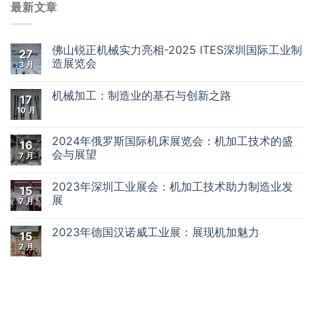
最新文章
佛山锐正机械实力亮相-2025 ITES深圳国际工业制
27
造展览会
3 月
机械加工：制造业的基石与创新之路
17
10 月
2024年俄罗斯国际机床展览会：机加工技术的盛
16
会与展望
7 月
2023年深圳工业展会：机加工技术助力制造业发
15
展
7 月
2023年德国汉诺威工业展：展现机加魅力
15
7 月