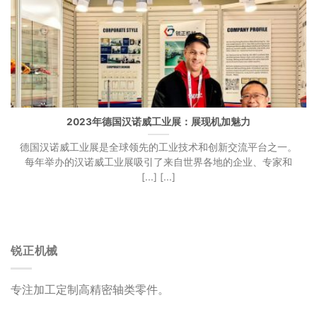
2023年德国汉诺威工业展：展现机加魅力
德国汉诺威工业展是全球领先的工业技术和创新交流平台之一。
每年举办的汉诺威工业展吸引了来自世界各地的企业、专家和
[...] [...]
锐正机械
专注加工定制高精密轴类零件。