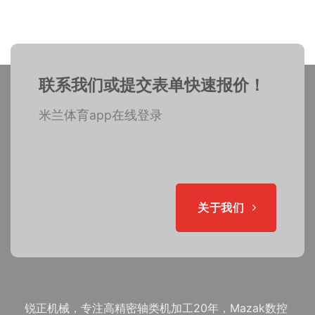
联系我们或提交表单快速报价！
米兰体育app在线登录
关于我们
锐正机械，专注高精密轴类机加工20年，Mazak数控