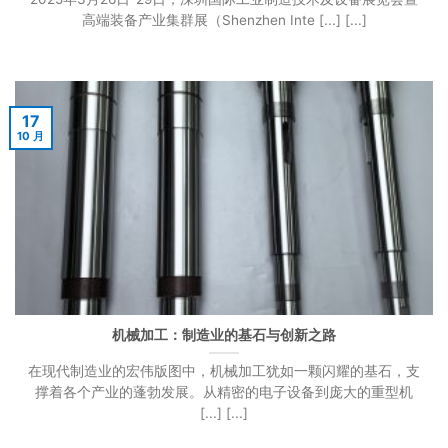
高端装备产业集群展（Shenzhen Inte [...] [...]
17
10 月
机械加工：制造业的基石与创新之路
在现代制造业的宏伟版图中，机械加工犹如一颗闪耀的基石，支
撑着各个产业的蓬勃发展。从精密的电子设备到庞大的重型机
[...] [...]