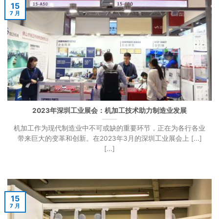
15
7 月
2023年深圳工业展会：机加工技术助力制造业发展
机加工作为现代制造业中不可或缺的重要环节，正在为各行各业
带来巨大的变革和创新。在2023年3月的深圳工业展会上 [...]
[...]
15
7 月