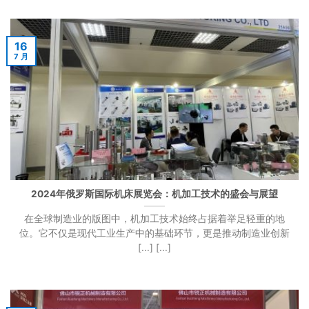
16
7 月
2024年俄罗斯国际机床展览会：机加工技术的盛会与展望
在全球制造业的版图中，机加工技术始终占据着举足轻重的地
位。它不仅是现代工业生产中的基础环节，更是推动制造业创新
[...] [...]